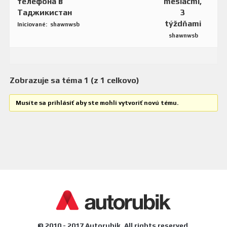
телефона в
mesiacmi,
Таджикистан
3
týždňami
Iniciované:
shawnwsb
shawnwsb
Zobrazuje sa téma 1 (z 1 celkovo)
Musíte sa prihlásiť aby ste mohli vytvoriť novú tému.
© 2010 - 2017 Autorubik. All rights reserved.