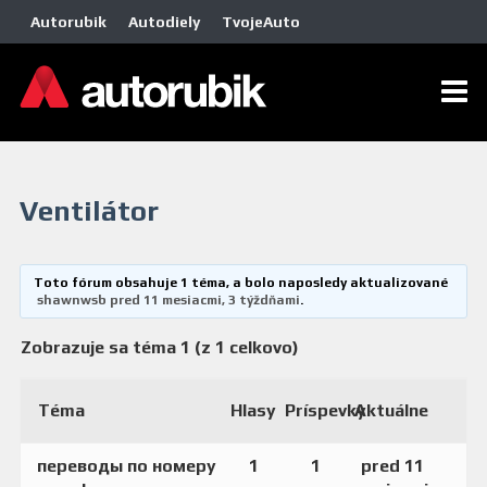
Autorubik
Autodiely
TvojeAuto
Ventilátor
Toto fórum obsahuje 1 téma, a bolo naposledy aktualizované
shawnwsb
pred 11 mesiacmi, 3 týždňami
.
Zobrazuje sa téma 1 (z 1 celkovo)
Téma
Hlasy
Príspevky
Aktuálne
переводы по номеру
1
1
pred 11